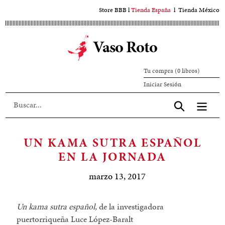
Ir
Store BBB
l
Tienda España
l
Tienda México
al
contenido
Vaso Roto
principal
Tu compra (0 libros)
Iniciar
Iniciar Sesión
sesión
Aceptar
UN KAMA SUTRA ESPAÑOL
EN LA JORNADA
marzo 13, 2017
Un kama sutra español,
de la investigadora
puertorriqueña Luce López-Baralt