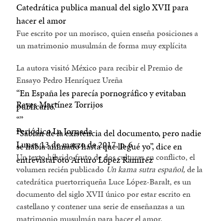
Catedrática publica manual del siglo XVII para
hacer el amor
Fue escrito por un morisco, quien enseña posiciones a
un matrimonio musulmán de forma muy explícita
La autora visitó México para recibir el Premio de
Ensayo Pedro Henríquez Ureña
En España les parecía pornográfico y evitaban
Reyes Martínez Torrijos
publicarlo.
Periódico La Jornada
Sabían de la existencia del documento, pero nadie
Lunes 13 de marzo de 2017, p. 6
se había animado hasta que llegué yo
, dice en
Un texto híbrido fruto de dos culturas en conflicto, el
entrevista
Foto Arturo López Ramírez
volumen recién publicado
Un kama sutra español,
de la
catedrática puertorriqueña Luce López-Baralt, es un
documento del siglo XVII único por estar escrito en
castellano y contener una serie de enseñanzas a un
matrimonio musulmán para hacer el amor.