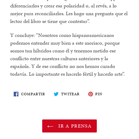
diferenciarlos y crear esa polaridad o, al revés, a lo
mejor para reconciliarlos. Les hago una pregunta que el
lector del libro se tiene que contestar
.
Y concluye:
Nosotros como hispanoamericanos
podemos entender muy bien a este morisco, porque
somos tan híbridos como él y tenemos metido ese
conflicto entre nuestras culturas anteriores y la
española. Y de ese conflicto no nos hemos curado
todavía. Lo importante es hacerlo fértil y hacerlo arte
.
COMPARTE
TWITEA
PIN
COMPARTIR
TWITEAR
PIN
EN
EN
EN
FACEBOOK
TWITTER
PINTEREST
IR A PRENSA