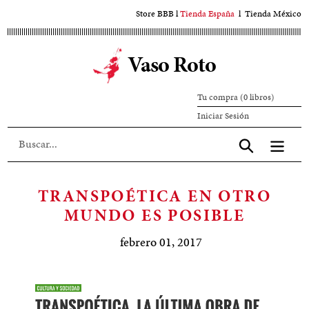
Ir
Store BBB
l
Tienda España
l
Tienda México
al
contenido
Vaso Roto
principal
Tu compra (0 libros)
Iniciar
Iniciar Sesión
sesión
Aceptar
TRANSPOÉTICA EN OTRO
MUNDO ES POSIBLE
febrero 01, 2017