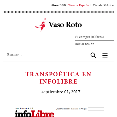
Ir
Store BBB
l
Tienda España
l
Tienda México
al
contenido
Vaso Roto
principal
Tu compra (0 libros)
Iniciar
Iniciar Sesión
sesión
Aceptar
TRANSPOÉTICA EN
INFOLIBRE
septiembre 01, 2017