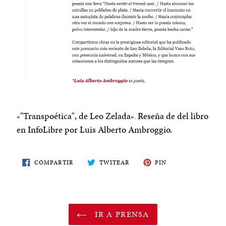
"Transpoética", de Leo Zelada
Reseña de del libro
«
».
en InfoLibre por Luis Alberto Ambroggio.
COMPARTE
TWITEA
PIN
COMPARTIR
TWITEAR
PIN
EN
EN
EN
FACEBOOK
TWITTER
PINTEREST
IR A PRENSA