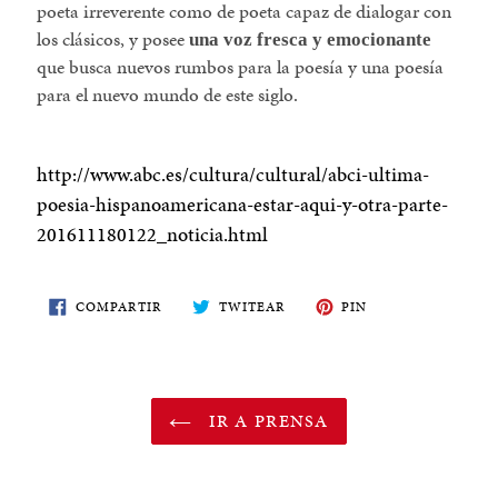
poeta irreverente como de poeta capaz de dialogar con
los clásicos, y posee
una voz fresca y emocionante
que busca nuevos rumbos para la poesía y una poesía
para el nuevo mundo de este siglo.
http://www.abc.es/cultura/cultural/abci-ultima-
poesia-hispanoamericana-estar-aqui-y-otra-parte-
201611180122_noticia.html
COMPARTE
TWITEA
PIN
COMPARTIR
TWITEAR
PIN
EN
EN
EN
FACEBOOK
TWITTER
PINTEREST
IR A PRENSA