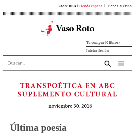
Ir
Store BBB
l
Tienda España
l
Tienda México
al
contenido
Vaso Roto
principal
Tu compra (0 libros)
Iniciar
Iniciar Sesión
sesión
Aceptar
TRANSPOÉTICA EN ABC
SUPLEMENTO CULTURAL
noviembre 30, 2016
Última poesía