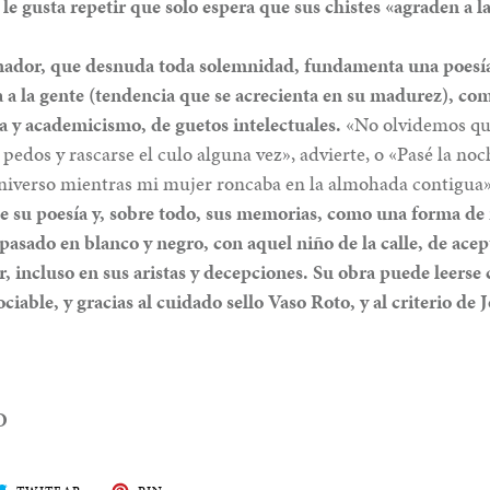
 le gusta repetir que solo espera que sus chistes «agraden a l
inador, que desnuda toda solemnidad, fundamenta una poesí
a a la gente (tendencia que se acrecienta en su madurez), com
a y academicismo, de guetos intelectuales.
«No olvidemos qu
se pedos y rascarse el culo alguna vez», advierte, o «Pasé la n
universo mientras mi mujer roncaba en la almohada contigua
lee su poesía y, sobre todo, sus memorias, como una forma de
 pasado en blanco y negro, con aquel niño de la calle, de acep
, incluso en sus aristas y decepciones. Su obra puede leers
iable, y gracias al cuidado sello Vaso Roto, y al criterio de 
.
O
ARTE
TWITEA
PIN