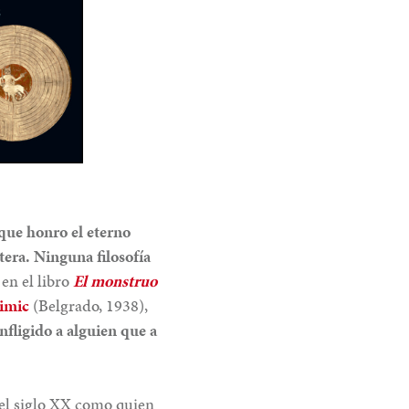
que honro el eterno
étera. Ninguna filosofía
en el libro
El monstruo
Simic
(Belgrado, 1938),
fligido a alguien que a
 el siglo XX como quien