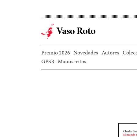
Ir
al
contenido
Vaso Roto
principal
Premio 2026
Novedades
Autores
Colec
GPSR
Manuscritos