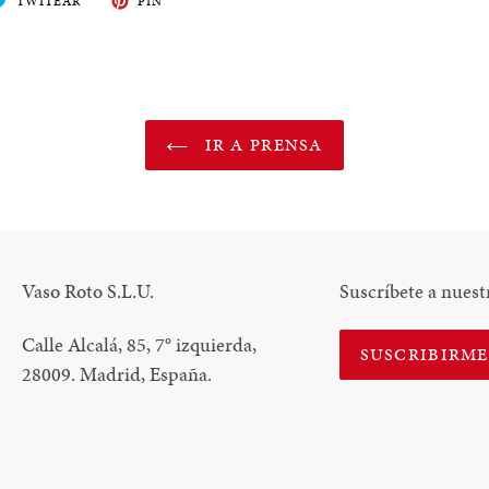
TWITEAR
PIN
EN
EN
BOOK
TWITTER
PINTEREST
IR A PRENSA
Vaso Roto S.L.U.
Suscríbete a nuest
Calle Alcalá, 85, 7
°
izquierda,
SUSCRIBIRM
28009. Madrid, España.