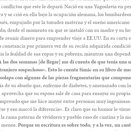
s conflictos que este le deparó. Nació en una Yugoslavia en 
 y se crió en ella bajo la ocupación alemana, los bombardeos
pués, empujado por la tozudez materna y el sueño americano d
ado, desde el momento en que se instaló con su madre y su 
 de reunir dinero para emprender viaje a EE.UU. En su corta e
 constancia por primera vez de su recién adquirida condición
cia la fealdad de sus ropas y su pobreza, mientras una depen
 las dos semanas [de llegar] me di cuenta de que tenía una n
xtranjero sospechoso». Esto lo cuenta Simic en su libro de m
e solapa con algunas de las piezas fragmentarias que compon
ria de su abuelo que, enfermo de diabetes, y amenazado con l
, aprovecha que su esposa sale de casa para ensayar su propia
comprendo que me hice mayor entre personas muy ingeniosas
rse y eso marcó la diferencia». Es claro que su humor le viene 
la rama paterna de vividores y pueblo raso de cantina y la m
a menos.
Porque su escritura es sobre todo, y a la vez, un cant