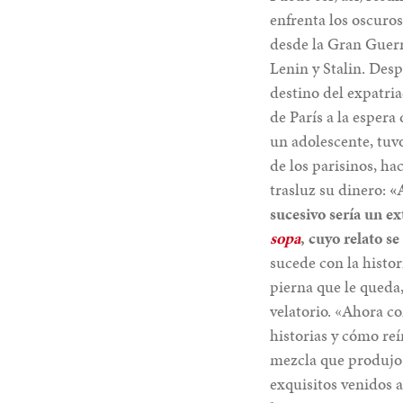
enfrenta los oscuro
desde la Gran Guerra
Lenin y Stalin. Des
destino del expatri
de París a la espera
un adolescente, tuvo
de los parisinos, ha
trasluz su dinero:
«A
sucesivo sería un e
sopa
, cuyo relato s
sucede con la histo
pierna que le queda
velatorio. «Ahora 
historias y cómo reí
mezcla que produjo 
exquisitos venidos 