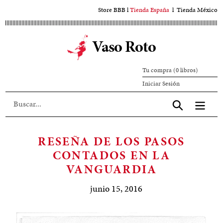
Ir
Store BBB
l
Tienda España
l
Tienda México
al
contenido
Vaso Roto
principal
Tu compra (0 libros)
Iniciar
Iniciar Sesión
sesión
Aceptar
RESEÑA DE LOS PASOS
CONTADOS EN LA
VANGUARDIA
junio 15, 2016