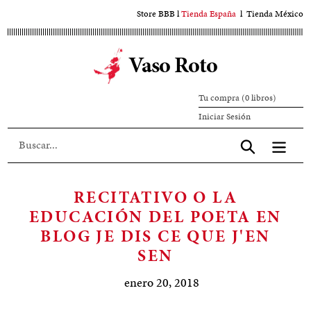
Ir
Store BBB
l
Tienda España
l
Tienda México
al
contenido
Vaso Roto
principal
Tu compra (0 libros)
Iniciar
Iniciar Sesión
sesión
Aceptar
RECITATIVO O LA
EDUCACIÓN DEL POETA EN
BLOG JE DIS CE QUE J'EN
SEN
enero 20, 2018