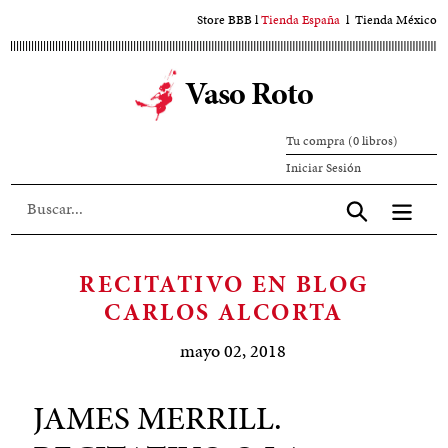
Ir
Store BBB
l
Tienda España
l
Tienda México
al
contenido
Vaso Roto
principal
Tu compra (0 libros)
Iniciar
Iniciar Sesión
sesión
Aceptar
RECITATIVO EN BLOG
CARLOS ALCORTA
mayo 02, 2018
JAMES MERRILL.