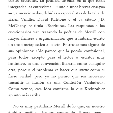
cuatro secciones. La primera de ellas, en la que están
integradas las entrevistas —junto a unos breves ensayos
— ya mencionadas, debidas a especialistas de la talla de
Helen Vendler, David Kalstone o el ya citado J.D.
McClachy, se titula «Escritura». Las respuestas a los
cuestionarios van trazando la poética de Merrill con
mayor firmeza y argumentación que si hubiera escrito
un texto metapoético al efecto. Entresacamos alguna de
sus opiniones: «Me parece que la poesía confesional,
para todos excepto para el lector o escritor muy
instintivo, es una convención literaria como cualquier
otra, porque el problema es hacer que
suene
como si
fuese verdad, pero yo no pienso que sea necesario
trasmitir la ilusión de una Confesión Verdadera».
Como vemos, esta idea confirma lo que Kreinzahler
apuntó más arriba.
No es muy partidario Merrill de lo que, en nuestro
ámbito poético, hemos convenido llamar poesía