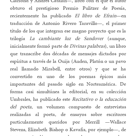
Clariond y Andrés Catalán—, libro con el que el autor
obtuvo el prestigioso Premio Pulitzer de Poesía,
recientemente ha publicado
El libro de Efraín
—en
traducción de Antonio Rivero Taravillo—, el primer
título de los que integran ese magno proyecto que es la
trilogía
La cambiante luz de Sandover
(aunque,
inicialmente formó parte de
Divinas palabras
), un libro
que transcribe dos décadas de mensajes dictados por
espíritus a través de la Ouija (Auden, Platón o un pavo
real llamado Mirabell, entre otros) y que se ha
convertido en uno de los poemas épicos más
importantes del pasado siglo en Norteamérica. De
forma casi simultánea la editorial, en su colección
Umbrales, ha publicado este
Recitativo o la educación
del poeta
, un volumen compuesto de entrevistas
realizadas al poeta, de ensayos sobre escritores
particularmente queridos por Merrill —Wallace
Stevens, Elizabeth Bishop o Kavafis, por ejemplo—, de