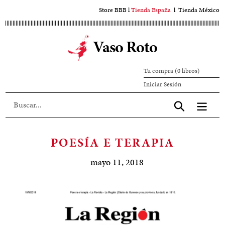
Ir
Store BBB
l
Tienda España
l
Tienda México
al
contenido
Vaso Roto
principal
Tu compra (0 libros)
Iniciar
Iniciar Sesión
sesión
Aceptar
POESÍA E TERAPIA
mayo 11, 2018