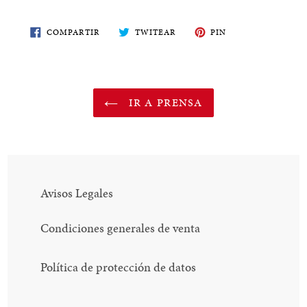
COMPARTE
TWITEA
PIN
COMPARTIR
TWITEAR
PIN
EN
EN
EN
FACEBOOK
TWITTER
PINTEREST
IR A PRENSA
Avisos Legales
Condiciones generales de venta
Política de protección de datos