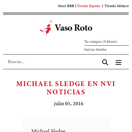
Ir
Store BBB
l
Tienda España
l
Tienda México
al
contenido
Vaso Roto
principal
Tu compra (0 libros)
Iniciar
Iniciar Sesión
sesión
Aceptar
MICHAEL SLEDGE EN NVI
NOTICIAS
julio 05, 2016