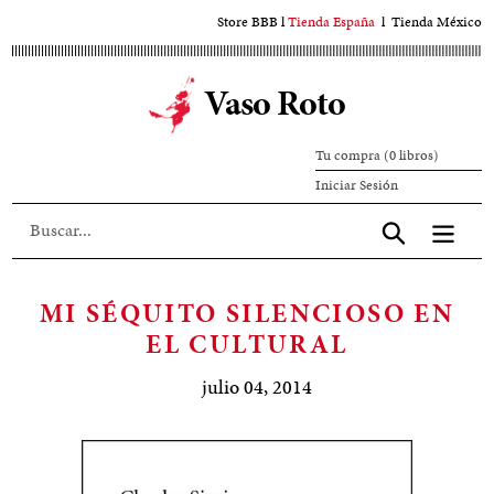
Ir
Store BBB
l
Tienda España
l
Tienda México
al
contenido
Vaso Roto
principal
Tu compra (0 libros)
Iniciar
Iniciar Sesión
sesión
Aceptar
MI SÉQUITO SILENCIOSO EN
EL CULTURAL
julio 04, 2014