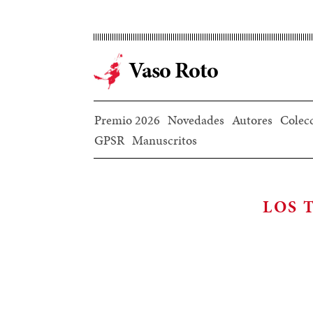
Ir
al
contenido
Vaso Roto
principal
Premio 2026
Novedades
Autores
Colec
GPSR
Manuscritos
LOS 