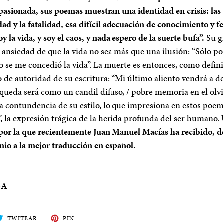
apasionada, sus poemas muestran una identidad en crisis: las
dad y la fatalidad, esa difícil adecuación de conocimiento y f
oy la vida, y soy el caos, y nada espero de la suerte bufa”.
Su g
a ansiedad de que la vida no sea más que una ilusión: “Sólo p
lo se me concedió la vida”. La muerte es entonces, como defin
o de autoridad de su escritura: “Mi último aliento vendrá a de
 queda será como un candil difuso, / pobre memoria en el olv
la contundencia de su estilo, lo que impresiona en estos poe
”, la expresión trágica de la herida profunda del ser humano.
 por la que recientemente Juan Manuel Macías ha recibido, d
mio a la mejor traducción en español.
GA
ARTE
TWITEA
PIN
TWITEAR
PIN
EN
EN