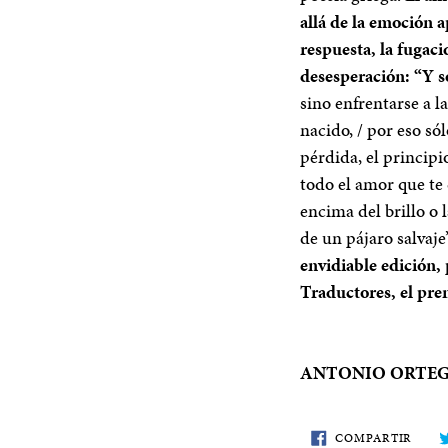
allá de la emoción 
respuesta, la fugaci
desesperación
: “Y s
sino enfrentarse a l
nacido, / por eso só
pérdida, el principi
todo el amor que te
encima del brillo o 
de un pájaro salvaje
envidiable edición,
Traductores, el pre
ANTONIO ORTE
COMP
COMPARTIR
EN