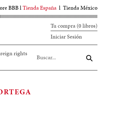
tore BBB
l
Tienda España
l
Tienda México
Tu compra (0 libros)
Iniciar
Iniciar Sesión
sesión
reign rights
Aceptar
 ORTEGA