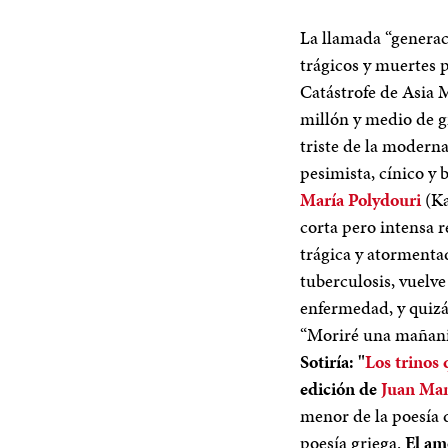
La llamada “generac
trágicos y muertes p
Catástrofe de Asia 
millón y medio de g
triste de la moderna
pesimista, cínico y 
María Polydouri
(Ka
corta pero intensa r
trágica y atormentad
tuberculosis, vuelv
enfermedad, y quizá
“Moriré una mañanit
Sotiría: "
Los trinos 
edición de
Juan Man
menor de la poesía 
poesía griega.
El amo