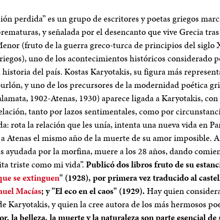
ión perdida” es un grupo de escritores y poetas griegos mar
rematuras, y señalada por el desencanto que vive Grecia tras
Menor (fruto de la guerra greco-turca de principios del siglo
riegos), uno de los acontecimientos históricos considerado
 historia del país. Kostas Karyotakis, su figura más represen
burlón, y uno de los precursores de la modernidad poética gri
lamata, 1902-Atenas, 1930) aparece ligada a Karyotakis, co
elación, tanto por lazos sentimentales, como por circunstanc
a: rota la relación que les unía, intenta una nueva vida en Pa
e a Atenas el mismo año de la muerte de su amor imposible. A
s ayudada por la morfina, muere a los 28 años, dando comienz
a triste como mi vida”.
Publicó dos libros fruto de su estanc
que se extinguen
" (1928), por primera vez traducido al caste
uel Macías
; y "El eco en el caos" (1929).
Hay quien considera
de Karyotakis, y quien la cree autora de los más hermosos p
r, la belleza, la muerte y la naturaleza son parte esencial de