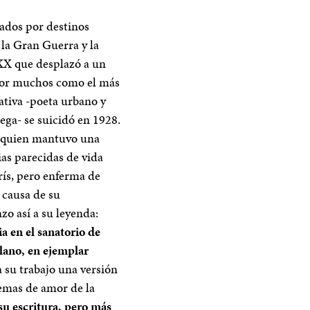
cados por destinos
 la Gran Guerra y la
 XX que desplazó a un
 por muchos como el más
tativa -poeta urbano y
ega- se suicidó en 1928.
n quien mantuvo una
ias parecidas de vida
rís, pero enferma de
 causa de su
o así a su leyenda:
ia en el sanatorio de
llano, en ejemplar
 su trabajo una versión
oemas de amor de la
 su escritura, pero más