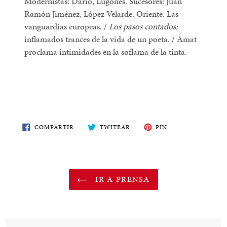
Modernistas: Darío, Lugones. Sucesores: Juan
Ramón Jiménez, López Velarde. Oriente. Las
vanguardias europeas. /
Los pasos contados:
inflamados trances de la vida de un poeta. / Amat
proclama intimidades en la soflama de la tinta.
COMPARTE
TWITEA
PIN
COMPARTIR
TWITEAR
PIN
EN
EN
EN
FACEBOOK
TWITTER
PINTEREST
IR A PRENSA