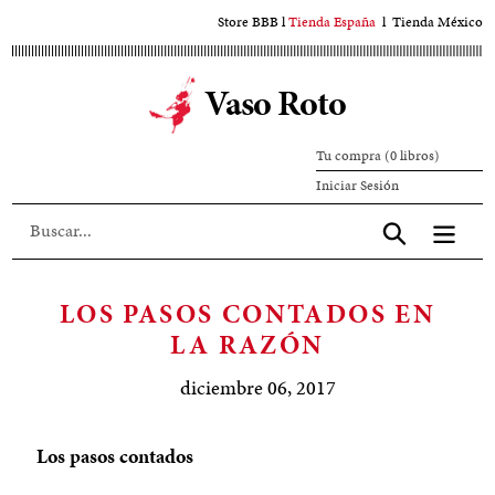
Ir
Store BBB
l
Tienda España
l
Tienda México
al
contenido
Vaso Roto
principal
Tu compra (0 libros)
Iniciar
Iniciar Sesión
sesión
Aceptar
LOS PASOS CONTADOS EN
LA RAZÓN
diciembre 06, 2017
Los pasos contados