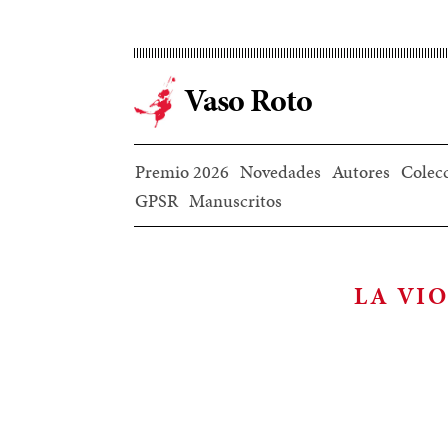
Ir
al
contenido
Vaso Roto
principal
Premio 2026
Novedades
Autores
Colec
GPSR
Manuscritos
LA VI