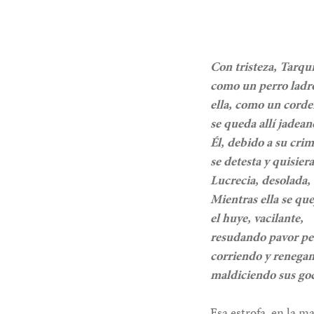
Con tristeza, Tarqu
como un perro ladró
ella, como un corde
se queda allí jadea
Él, debido a su cri
se detesta y quisier
Lucrecia, desolada, 
Mientras ella se qu
el huye, vacilante,
resudando pavor p
corriendo y renega
maldiciendo sus goc
Esa estrofa, en la m