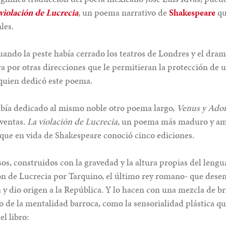
violación de Lucrecia
,
un poema narrativo de
Shakespeare
qu
les.
uando la peste había cerrado los teatros de Londres y el dra
ra por otras direcciones que le permitieran la protección de
quien dedicó este poema.
había dedicado al mismo noble otro poema largo,
Venus y Ado
ventas.
La violación de Lucrecia,
un poema más maduro y ambi
ue en vida de Shakespeare conoció cinco ediciones.
sos, construidos con la gravedad y la altura propias del lengua
ón de Lucrecia por Tarquino, el último rey romano- que desen
 dio origen a la República. Y lo hacen con una mezcla de br
o de la mentalidad barroca, como la sensorialidad plástica q
el libro: