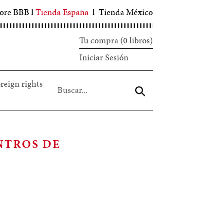
tore BBB
l
Tienda España
l
Tienda México
Tu compra (0 libros)
Iniciar
Iniciar Sesión
sesión
reign rights
Aceptar
NTROS DE