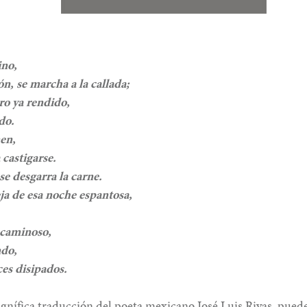
ino,
n, se marcha a la callada;
ro ya rendido,
ndo.
men,
a castigarse.
se desgarra la carne.
eja de esa noche espantosa,
ecaminoso,
ndo,
es disipados.
agnífica traducción del poeta mexicano José Luis Rivas, puede