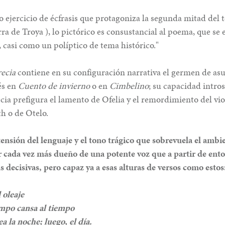
o ejercicio de écfrasis que protagoniza la segunda mitad del t
ra de Troya ), lo pictórico es consustancial al poema, que s
 casi como un políptico de tema histórico."
recia
contiene en su configuración narrativa el germen de as
és en
Cuento de invierno
o en
Cimbelino
; su capacidad intros
ecia prefigura el lamento de Ofelia y el remordimiento del v
h o de Otelo.
tensión del lenguaje y el tono trágico que sobrevuela el amb
 cada vez más dueño de una potente voz que a partir de enton
as decisivas, pero capaz ya a esas alturas de versos como estos
l oleaje
iempo cansa al tiempo
a la noche; luego, el día.