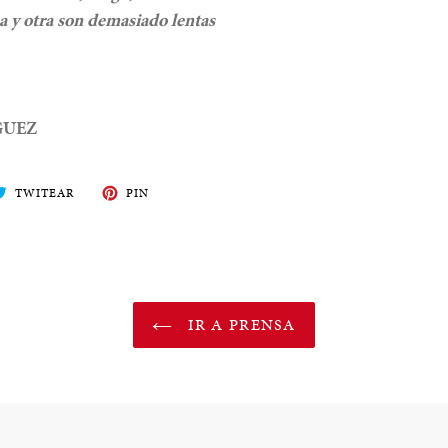
a y otra son demasiado lentas
GUEZ
ARTE
TWITEA
PIN
TWITEAR
PIN
EN
EN
BOOK
TWITTER
PINTEREST
IR A PRENSA