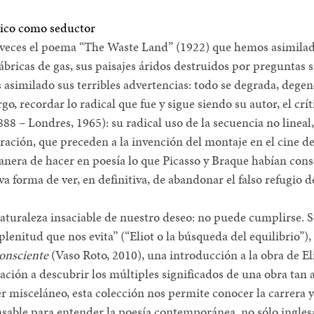
veces el poema “The Waste Land” (1922) que hemos asimilad
bricas de gas, sus paisajes áridos destruidos por preguntas s
 asimilado sus terribles advertencias: todo se degrada, degen
, recordar lo radical que fue y sigue siendo su autor, el críti
888 – Londres, 1965): su radical uso de la secuencia no lineal,
ración, que preceden a la invención del montaje en el cine de
nera de hacer en poesía lo que Picasso y Braque habían con
a forma de ver, en definitiva, de abandonar el falso refugio de
aturaleza insaciable de nuestro deseo: no puede cumplirse. So
lenitud que nos evita” (“Eliot o la búsqueda del equilibrio”),
onsciente
(Vaso Roto, 2010), una introducción a la obra de El
ación a descubrir los múltiples significados de una obra tan
er misceláneo, esta colección nos permite conocer la carrera y
sable para entender la poesía contemporánea, no sólo inglesa