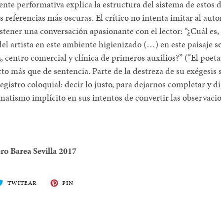
nte performativa explica la estructura del sistema de estos d
s referencias más oscuras. El crítico no intenta imitar al autor
stener una conversación apasionante con el lector: “¿Cuál es, p
del artista en este ambiente higienizado (…) en este paisaje s
 centro comercial y clínica de primeros auxilios?” (“El poeta 
o más que de sentencia. Parte de la destreza de su exégesis 
egistro coloquial: decir lo justo, para dejarnos completar y dig
matismo implícito en sus intentos de convertir las observacio
ro Barea
Sevilla 2017
ARTE
TWITEA
PIN
TWITEAR
PIN
EN
EN
BOOK
TWITTER
PINTEREST