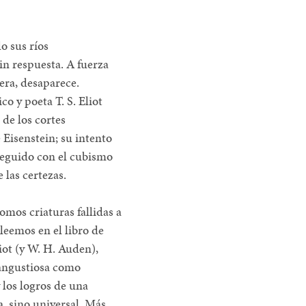
o sus ríos
in respuesta. A fuerza
era, desaparece.
co y poeta T. S. Eliot
 de los cortes
 Eisenstein; su intento
seguido con el cubismo
 las certezas.
mos criaturas fallidas a
 leemos en el libro de
iot (y W. H. Auden),
 angustiosa como
 los logros de una
, sino universal. Más