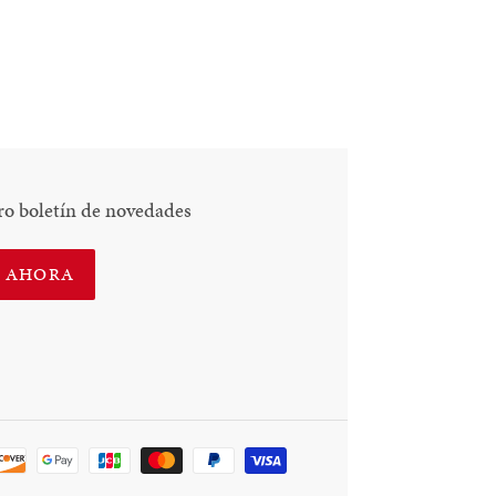
ro boletín de novedades
E AHORA
Método
de