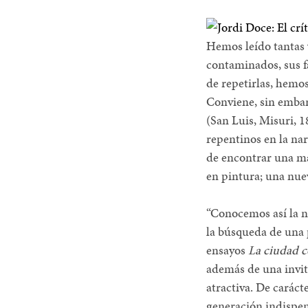
Hemos leído tantas 
contaminados, sus fá
de repetirlas, hemos
Conviene, sin embargo
(San Luis, Misuri, 1
repentinos en la nar
de encontrar una ma
en pintura; una nuev
“Conocemos así la n
la búsqueda de una p
ensayos
La ciudad c
además de una invit
atractiva. De caráct
generación indispen