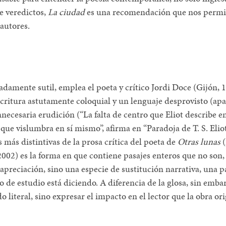
e veredictos,
La ciudad
es una recomendación que nos permite
 autores.
adamente sutil, emplea el poeta y crítico Jordi Doce (Gijón, 
critura astutamente coloquial y un lenguaje desprovisto (a
nnecesaria erudición (“La falta de centro que Eliot describe en
o que vislumbra en sí mismo”, afirma en “Paradoja de T. S. Eliot
s más distintivas de la prosa crítica del poeta de
Otras lunas
(
002) es la forma en que contiene pasajes enteros que no son,
 apreciación, sino una especie de sustitución narrativa, una 
to de estudio está diciendo. A diferencia de la glosa, sin embar
o literal, sino expresar el impacto en el lector que la obra or