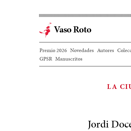
Ir
al
contenido
Vaso Roto
principal
Premio 2026
Novedades
Autores
Colec
GPSR
Manuscritos
LA CI
Jordi Doce