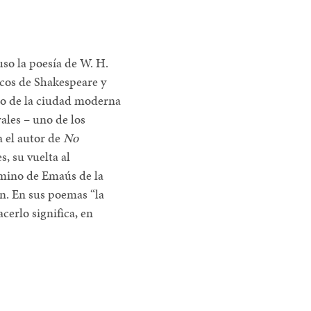
uso la poesía de W. H.
ecos de Shakespeare y
zo de la ciudad moderna
rales – uno de los
a el autor de
No
s, su vuelta al
amino de Emaús de la
n. En sus poemas “la
cerlo significa, en