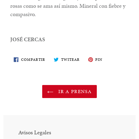
rosas como se ama así mismo. Mineral con fiebre y
compasivo.
JOSÉ CERCAS
COMPARTE
TWITEA
PIN
COMPARTIR
TWITEAR
PIN
EN
EN
EN
FACEBOOK
TWITTER
PINTEREST
IR A PRENSA
Avisos Legales