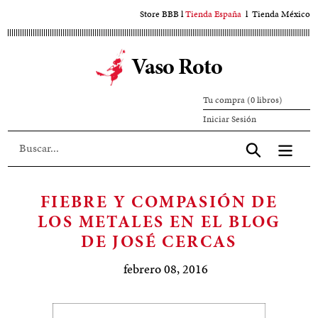
Ir
Store BBB
l
Tienda España
l
Tienda México
al
contenido
Vaso Roto
principal
Tu compra (0 libros)
Iniciar
Iniciar Sesión
sesión
Aceptar
FIEBRE Y COMPASIÓN DE
LOS METALES EN EL BLOG
DE JOSÉ CERCAS
febrero 08, 2016