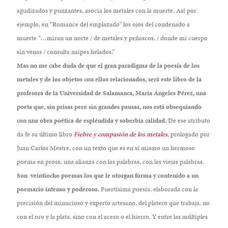
agudizados y punzantes, asocia los metales con la muerte. Así por
ejemplo, en “Romance del emplazado” los ojos del condenado a
muerte “…miran un norte / de metales y peñascos, / donde mi cuerpo
sin venas / consulta naipes helados.”
Mas no me cabe duda de que el gran paradigma de la poesía de los
metales y de los objetos con ellos relacionados, será este libro de la
profesora de la Universidad de Salamanca, María Ángeles Pérez, una
poeta que, sin prisas pero sin grandes pausas, nos está obsequiando
con una obra poética de espléndida y soberbia calidad.
De ese atributo
da fe su último libro
Fiebre y compasión de los metales
,
prologado por
Juan Carlos Mestre, con un texto que es en sí mismo un hermoso
poema en prosa, una alianza con las palabras, con las viejas palabras.
Son veintiocho poemas los que le otorgan forma y contenido a un
poemario intenso y poderoso.
Fuertísima poesía, elaborada con la
precisión del minucioso y experto artesano, del platero que trabaja, no
con el oro y la plata, sino con el acero o el hierro. Y entre las múltiples