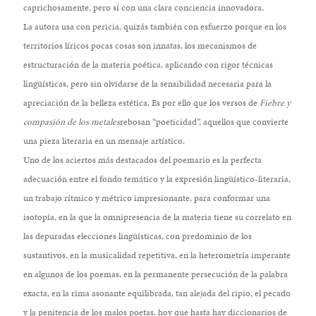
caprichosamente, pero sí con una clara conciencia innovadora.
La autora usa con pericia, quizás también con esfuerzo porque en los
territorios líricos pocas cosas son innatas, los mecanismos de
estructuración de la materia poética, aplicando con rigor técnicas
lingüísticas, pero sin olvidarse de la sensibilidad necesaria para la
apreciación de la belleza estética. Es por ello que los versos de
Fiebre y
compasión de los metales
rebosan “poeticidad”, aquellos que convierte
una pieza literaria en un mensaje artístico.
Uno de los aciertos más destacados del poemario es la perfecta
adecuación entre el fondo temático y la expresión lingüístico-literaria,
un trabajo rítmico y métrico impresionante, para conformar una
isotopía, en la que la omnipresencia de la materia tiene su correlato en
las depuradas elecciones lingüísticas, con predominio de los
sustantivos, en la musicalidad repetitiva, en la heterometría imperante
en algunos de los poemas, en la permanente persecución de la palabra
exacta, en la rima asonante equilibrada, tan alejada del ripio, el pecado
y la penitencia de los malos poetas, hoy que hasta hay diccionarios de