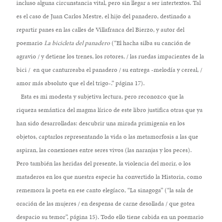
incluso alguna circunstancia vital, pero sin llegar a ser intertextos. Tal
es el caso de Juan Carlos Mestre, el hijo del panadero, destinado a
repartir panes en las calles de Villafranca del Bierzo, y autor del
poemario
La bicicleta del panadero
(“El hacha silba su canción de
agravio / y detiene los trenes, los rotores, / las ruedas impacientes de la
bici / en que canturreaba el panadero / su entrega -melodía y cereal, /
amor más absoluto que el del trigo-.” página 17).
Esta es mi modesta y subjetiva lectura, pero reconozco que la
riqueza semántica del magma lírico de este libro justifica otras que ya
han sido desarrolladas: descubrir una mirada primigenia en los
objetos, captarlos representando la vida o las metamorfosis a las que
aspiran, las conexiones entre seres vivos (las naranjas y los peces).
Pero también las heridas del presente, la violencia del morir, o los
mataderos en los que nuestra especie ha convertido la Historia, como
rememora la poeta en ese canto elegíaco, “La sinagoga” (“la sala de
oración de las mujeres / en despensa de carne desollada / que gotea
despacio su temor”, página 15). Todo ello tiene cabida en un poemario