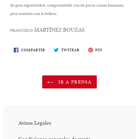
de gran expresividad, comprometido con no pocas causas humanas,
pero también con la belleza.
MARTÍNEZ BOUZAS
FRANCISCO
COMPARTE
TWITEA
PIN
COMPARTIR
TWITEAR
PIN
EN
EN
EN
FACEBOOK
TWITTER
PINTEREST
IR A PRENSA
Avisos Legales
Condiciones generales de venta