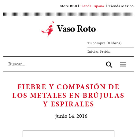
Ir
Store BBB
l
Tienda España
l
Tienda México
al
contenido
Vaso Roto
principal
Tu compra (0 libros)
Iniciar
Iniciar Sesión
sesión
Aceptar
FIEBRE Y COMPASIÓN DE
LOS METALES EN BRÚJULAS
Y ESPIRALES
junio 14, 2016