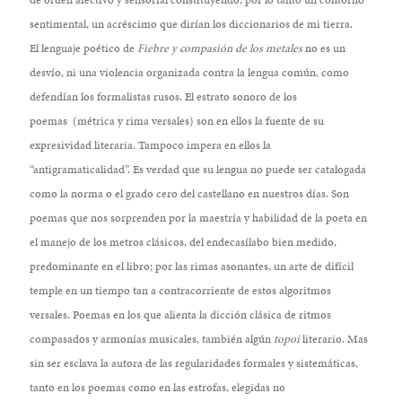
de orden afectivo y sensorial constituyendo, por lo tanto un contorno
sentimental, un acréscimo que dirían los diccionarios de mi tierra.
El lenguaje poético de
Fiebre y compasión de los metales
no es un
desvío, ni una violencia organizada contra la lengua común, como
defendían los formalistas rusos. El estrato sonoro de los
poemas (métrica y rima versales) son en ellos la fuente de su
expresividad literaria. Tampoco impera en ellos la
“antigramaticalidad”. Es verdad que su lengua no puede ser catalogada
como la norma o el grado cero del castellano en nuestros días. Son
poemas que nos sorprenden por la maestría y habilidad de la poeta en
el manejo de los metros clásicos, del endecasílabo bien medido,
predominante en el libro; por las rimas asonantes, un arte de difícil
temple en un tiempo tan a contracorriente de estos algoritmos
versales. Poemas en los que alienta la dicción clásica de ritmos
compasados y armonías musicales, también algún
topoi
literario. Mas
sin ser esclava la autora de las regularidades formales y sistemáticas,
tanto en los poemas como en las estrofas, elegidas no