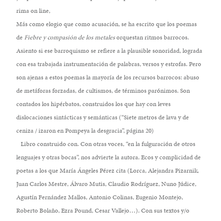
rima on line,
Más como elogio que como acusación, se ha escrito que los poemas
de
Fiebre y compasión de los metales
orquestan ritmos barrocos.
Asiento si ese barroquismo se refiere a la plausible sonoridad, lograda
con esa trabajada instrumentación de palabras, versos y estrofas. Pero
son ajenas a estos poemas la mayoría de los recursos barrocos: abuso
de metáforas forzadas, de cultismos, de términos parónimos. Son
contados los hipérbatos, construidos los que hay con leves
dislocaciones sintácticas y semánticas (“Siete metros de lava y de
ceniza / izaron en Pompeya la desgracia”, página 20)
Libro construido con. Con otras voces, “en la fulguración de otros
lenguajes y otras bocas”, nos advierte la autora. Ecos y complicidad de
poetas a los que María Ángeles Pérez cita (Lorca, Alejandra Pizarnik,
Juan Carlos Mestre, Álvaro Mutis, Claudio Rodríguez, Nuno Júdice,
Agustín Fernández Mallos, Antonio Colinas, Eugenio Montejo,
Roberto Bolaño, Ezra Pound, Cesar Vallejo…). Con sus textos y/o