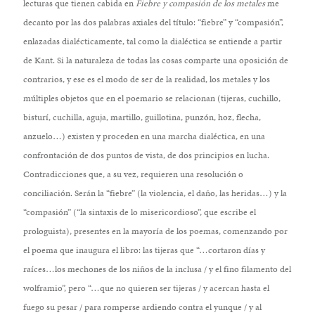
lecturas que tienen cabida en
Fiebre y compasión de los metales
me
decanto por las dos palabras axiales del título: “fiebre” y “compasión”,
enlazadas dialécticamente, tal como la dialéctica se entiende a partir
de Kant. Si la naturaleza de todas las cosas comparte una oposición de
contrarios, y ese es el modo de ser de la realidad, los metales y los
múltiples objetos que en el poemario se relacionan (tijeras, cuchillo,
bisturí, cuchilla, aguja, martillo, guillotina, punzón, hoz, flecha,
anzuelo…) existen y proceden en una marcha dialéctica, en una
confrontación de dos puntos de vista, de dos principios en lucha.
Contradicciones que, a su vez, requieren una resolución o
conciliación. Serán la “fiebre” (la violencia, el daño, las heridas…) y la
“compasión” (“la sintaxis de lo misericordioso”, que escribe el
prologuista), presentes en la mayoría de los poemas, comenzando por
el poema que inaugura el libro: las tijeras que “…cortaron días y
raíces…los mechones de los niños de la inclusa / y el fino filamento del
wolframio”, pero “…que no quieren ser tijeras / y acercan hasta el
fuego su pesar / para romperse ardiendo contra el yunque / y al