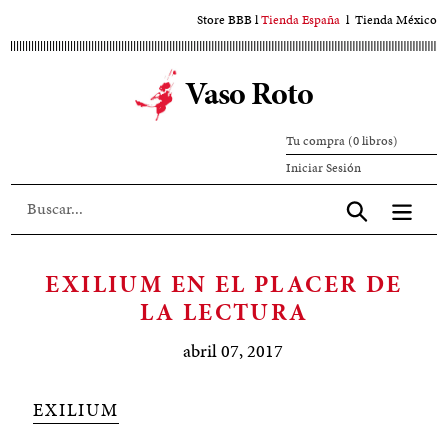
Ir
Store BBB
l
Tienda España
l
Tienda México
al
contenido
Vaso Roto
principal
Tu compra (0 libros)
Iniciar
Iniciar Sesión
sesión
Aceptar
EXILIUM EN EL PLACER DE
LA LECTURA
abril 07, 2017
EXILIUM