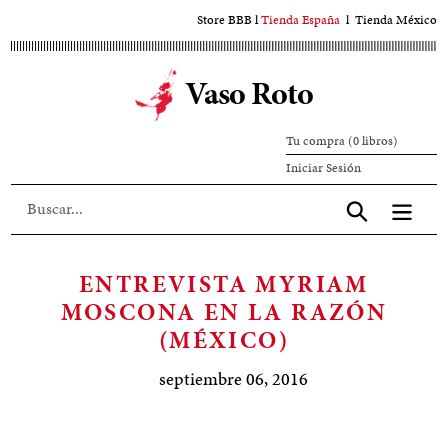
Ir
Store BBB
l
Tienda España
l
Tienda México
al
contenido
Vaso Roto
principal
Tu compra (0 libros)
Iniciar
Iniciar Sesión
sesión
Aceptar
ENTREVISTA MYRIAM
MOSCONA EN LA RAZÓN
(MÉXICO)
septiembre 06, 2016