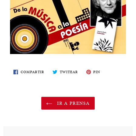
COMPARTE
TWITEA
PIN
COMPARTIR
TWITEAR
PIN
EN
EN
EN
FACEBOOK
TWITTER
PINTEREST
IR A PRENSA