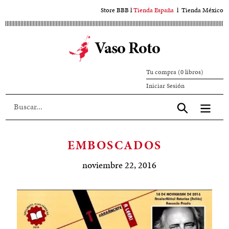
Ir
Store BBB
l
Tienda España
l
Tienda México
al
contenido
Vaso Roto
principal
Tu compra (0 libros)
Iniciar
Iniciar Sesión
sesión
Aceptar
EMBOSCADOS
noviembre 22, 2016