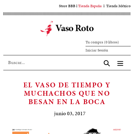
Ir
Store BBB
l
Tienda España
l
Tienda México
al
contenido
Vaso Roto
principal
Tu compra (0 libros)
Iniciar
Iniciar Sesión
sesión
Aceptar
EL VASO DE TIEMPO Y
MUCHACHOS QUE NO
BESAN EN LA BOCA
junio 03, 2017