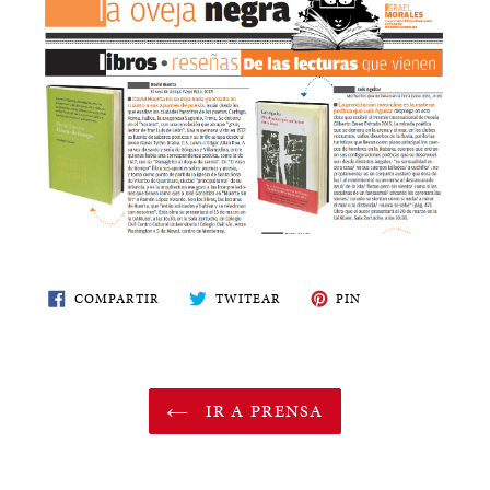
COMPARTE
TWITEA
PIN
COMPARTIR
TWITEAR
PIN
EN
EN
EN
FACEBOOK
TWITTER
PINTEREST
IR A PRENSA