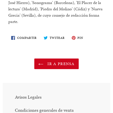
José Hierro), 'Sonograma' (Barcelona), 'El Placer de la
lectura' (Madrid), 'Piedra del Molino' (Cádiz) y 'Nueva
Grecia' (Sevilla), de cuyo consejo de redacción forma
parte.
COMPARTE
TWITEA
PIN
COMPARTIR
TWITEAR
PIN
EN
EN
EN
FACEBOOK
TWITTER
PINTEREST
IR A PRENSA
Avisos Legales
Condiciones generales de venta