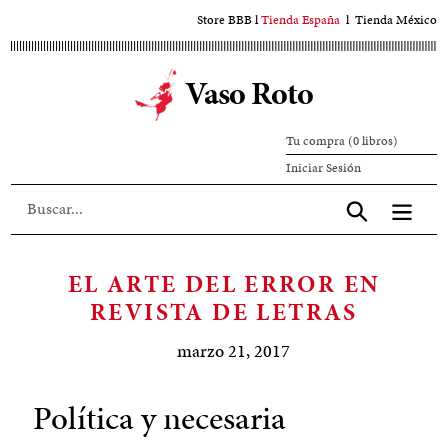
Ir
Store BBB
l
Tienda España
l
Tienda México
al
contenido
Vaso Roto
principal
Tu compra (0 libros)
Iniciar
Iniciar Sesión
sesión
Aceptar
EL ARTE DEL ERROR EN
REVISTA DE LETRAS
marzo 21, 2017
Política y necesaria