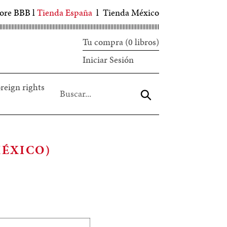
tore BBB
l
Tienda España
l
Tienda México
Tu compra (0 libros)
Iniciar
Iniciar Sesión
sesión
reign rights
Aceptar
MÉXICO)