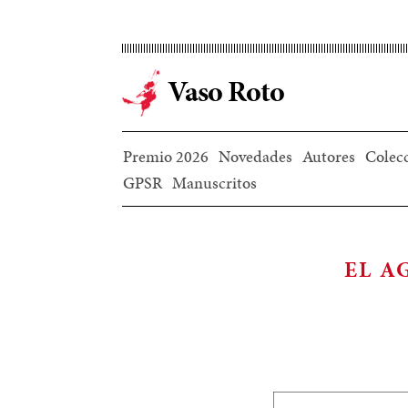
Ir
al
contenido
Vaso Roto
principal
Premio 2026
Novedades
Autores
Colec
GPSR
Manuscritos
EL A