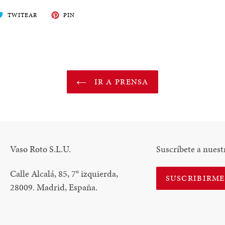
ARTE
TWITEA
PIN
TWITEAR
PIN
EN
EN
BOOK
TWITTER
PINTEREST
IR A PRENSA
Vaso Roto S.L.U.
Suscríbete a nuest
Calle Alcalá, 85, 7
°
izquierda,
SUSCRIBIRM
28009. Madrid, España.