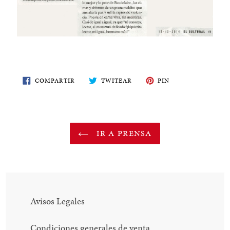
COMPARTE
TWITEA
PIN
COMPARTIR
TWITEAR
PIN
EN
EN
EN
FACEBOOK
TWITTER
PINTEREST
IR A PRENSA
Avisos Legales
Condiciones generales de venta