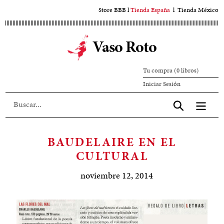
Ir
Store BBB
l
Tienda España
l
Tienda México
al
contenido
Vaso Roto
principal
Tu compra (0 libros)
Iniciar
Iniciar Sesión
sesión
Aceptar
BAUDELAIRE EN EL
CULTURAL
noviembre 12, 2014