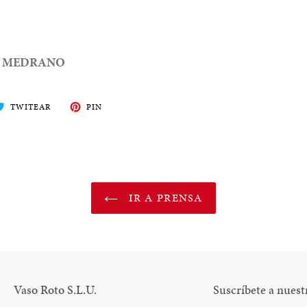
O MEDRANO
ARTE
TWITEA
PIN
TWITEAR
PIN
EN
EN
BOOK
TWITTER
PINTEREST
IR A PRENSA
Vaso Roto S.L.U.
Suscríbete a nuest