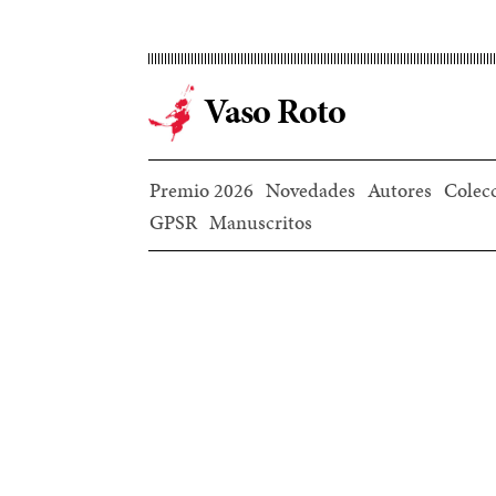
Ir
al
contenido
Vaso Roto
principal
Premio 2026
Novedades
Autores
Colec
GPSR
Manuscritos