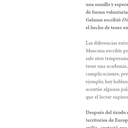
una semilla y esper
de forma voluntaria
Gelman escribió
Di
el hecho de tener en
Las diferencias entr
Moscona escribir po
sale otro temperame
tiene una academia, 
complicaciones, per
ejemplo, hay hablan
acentúe algunas pala
que el lector supier
Después del éxodo em
territorios de Europ
exilio, contestó que