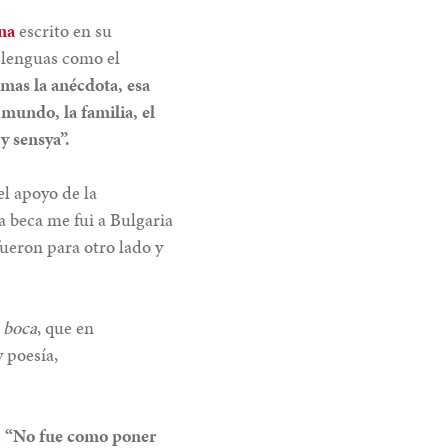
na
escrito en su
s lenguas como el
 mas la anécdota, esa
 mundo, la familia, el
y sensya”.
el apoyo de la
 beca me fui a Bulgaria
fueron para otro lado y
 boca
, que en
y poesía,
.
“No fue como poner