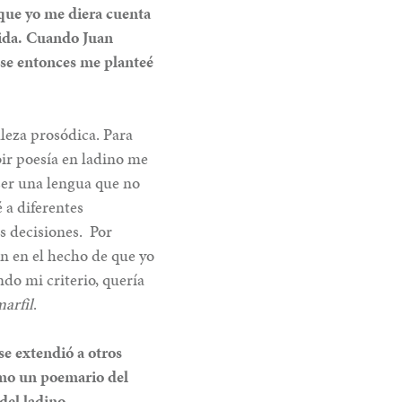
 que yo me diera cuenta
ida.
Cuando Juan
 ese entonces me planteé
aleza prosódica. Para
ir poesía en ladino me
ser una lengua que no
 a diferentes
s decisiones.
Por
n en el hecho de que yo
ndo mi criterio, quería
arfil
.
se extendió a otros
como un poemario del
 del ladino.