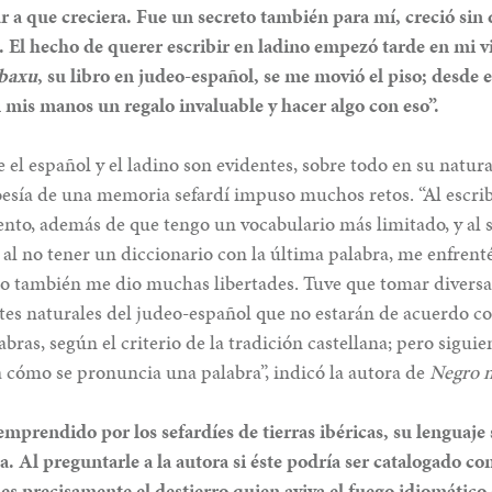
ar a que creciera. Fue un secreto también para mí, creció sin
. El hecho de querer escribir en ladino empezó tarde en mi v
baxu
, su libro en judeo-español, se me movió el piso; desde
 mis manos un regalo invaluable y hacer algo con eso”.
e el español y el ladino son evidentes, sobre todo en su natur
esía de una memoria sefardí impuso muchos retos. “Al escrib
nto, además de que tengo un vocabulario más limitado, y al 
al no tener un diccionario con la última palabra, me enfrenté
o también me dio muchas libertades. Tuve que tomar diversa
tes naturales del judeo-español que no estarán de acuerdo co
bras, según el criterio de la tradición castellana; pero siguie
a cómo se pronuncia una palabra”, indicó la autora de
Negro m
prendido por los sefardíes de tierras ibéricas, su lenguaje 
a. Al preguntarle a la autora si éste podría ser catalogado 
 es precisamente el destierro quien aviva el fuego idiomático