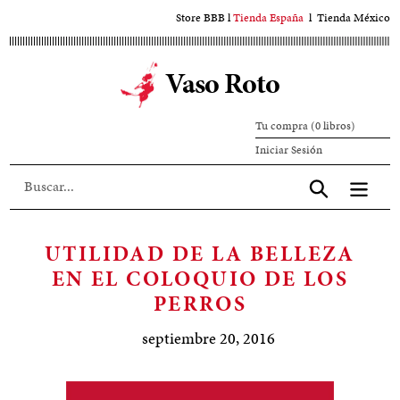
Ir
Store BBB
l
Tienda España
l
Tienda México
al
contenido
Vaso Roto
principal
Tu compra (0 libros)
Iniciar
Iniciar Sesión
sesión
Aceptar
UTILIDAD DE LA BELLEZA
EN EL COLOQUIO DE LOS
PERROS
septiembre 20, 2016