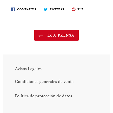
COMPARTE
TWITEA
PIN
COMPARTIR
TWITEAR
PIN
EN
EN
EN
FACEBOOK
TWITTER
PINTEREST
IR A PRENSA
Avisos Legales
Condiciones generales de venta
Política de protección de datos