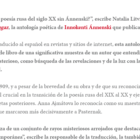
poesía rusa del siglo XX sin Ánnenski?”, escribe Natalia Litv
ugaz
, la antología poética de
Innokenti Ánnenski
que publica
ucido al español en revistas y sitios de internet,
esta antolo
de libro de una significativa muestra de un autor que entend
terioso, como búsqueda de las revelaciones y de la luz con la
.
1909, y a pesar de la brevedad de su obra y de que su reconoc
crucial en la transición de la poesía rusa del XIX al XX y ej
oetas posteriores. Anna Ajmátova lo reconocía como su maestr
que marcaron más decisivamente a Pasternak.
erza de un conjunto de rayos misteriosos arrojados que desta
mporánea”, escribe la responsable de la traducción, la tambi