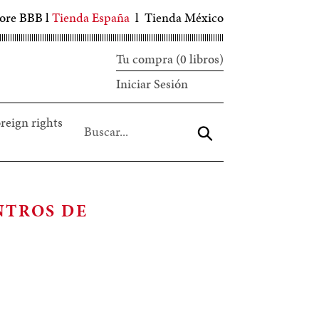
tore BBB
l
Tienda España
l
Tienda México
Tu compra (0 libros)
Iniciar
Iniciar Sesión
sesión
reign rights
Aceptar
NTROS DE