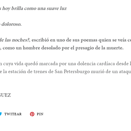
s hoy brilla como una suave luz
 doloroso.
e las noches?
, escribió en uno de sus poemas quien se veía
, como un hombre desolado por el presagio de la muerte.
n cuya vida quedó marcada por una dolencia cardíaca desde 
de la estación de trenes de San Petersburgo murió de un ataqu
GUEZ
ARTE
TWITEA
PIN
TWITEAR
PIN
EN
EN
BOOK
TWITTER
PINTEREST