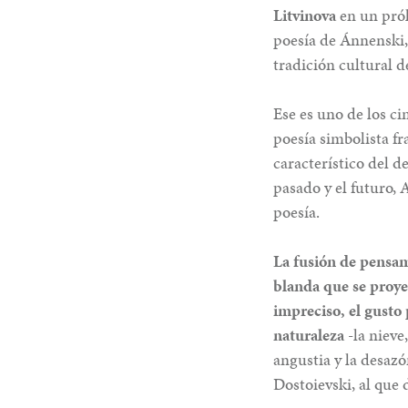
Litvinova
en un pról
poesía de Ánnenski,
tradición cultural d
Ese es uno de los ci
poesía simbolista f
característico del d
pasado y el futuro,
poesía.
La fusión de pensami
blanda que se proyec
impreciso, el gusto
naturaleza
-la nieve
angustia y la desaz
Dostoievski, al que 