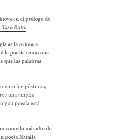
inova en el prólogo de
Vaso Roto.
gía es la primera
ió la poesía como una
s que las palabras
imiento fue póstumo,
erce una amplia
o y su poesía está
can como lo más alto de
én poeta Natalia