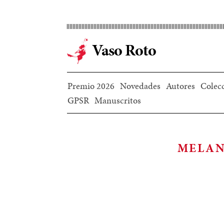
Ir
al
contenido
Vaso Roto
principal
Premio 2026
Novedades
Autores
Colec
GPSR
Manuscritos
MELAN