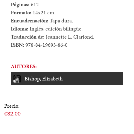
Páginas:
612
Formato:
14x21 cm.
Encuadernación:
Tapa dura.
Idioma:
Inglés, edición bilingüe.
Traducción de:
Jeannette L. Clariond.
ISBN:
978-84-19693-86-0
AUTORES:
Bishop, Elizabeth
Precio:
Precio
€32,00
normal