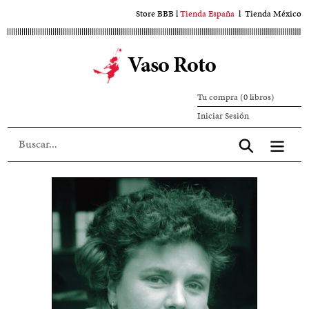
Ir
Store BBB
l
Tienda España
l
Tienda México
al
contenido
Vaso Roto
principal
Tu compra (0 libros)
Iniciar
Iniciar Sesión
sesión
Aceptar